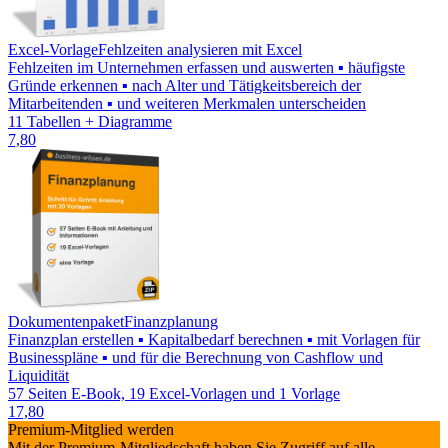
Excel-Vorlage
Fehlzeiten analysieren mit Excel
Fehlzeiten im Unternehmen erfassen und auswerten ▪ häufigste
Gründe erkennen ▪ nach Alter und Tätigkeitsbereich der
Mitarbeitenden ▪ und weiteren Merkmalen unterscheiden
11 Tabellen + Diagramme
7,80
Dokumentenpaket
Finanzplanung
Finanzplan erstellen ▪ Kapitalbedarf berechnen ▪ mit Vorlagen für
Businesspläne ▪ und für die Berechnung von Cashflow und
Liquidität
57 Seiten E-Book, 19 Excel-Vorlagen und 1 Vorlage
17,80
Premium-Mitglied werden
Mit der Premium-Mitgliedschaft haben Sie Zugriff auf alle