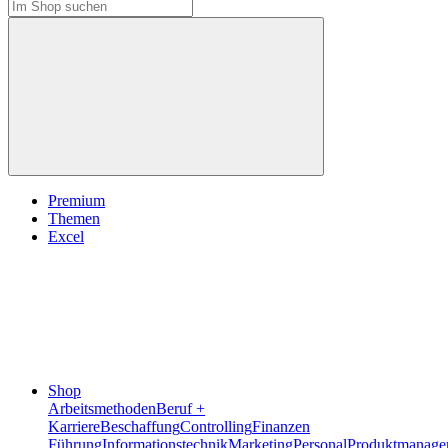
Premium
Themen
Excel
Shop
Arbeitsmethoden
Beruf +
Karriere
Beschaffung
Controlling
Finanzen
Führung
Informationstechnik
Marketing
Personal
Produktmanage