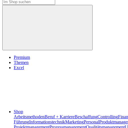
Premium
Themen
Excel
Shop
Arbeitsmethoden
Beruf + Karriere
Beschaffung
Controlling
Fina
Führung
Informationstechnik
Marketing
Personal
Produktmanage
Projektmanagement
Prozessmanagement
Qualitätsmanagement
U