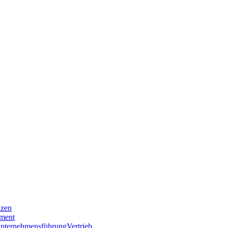
nzen
ment
nternehmensführung
Vertrieb