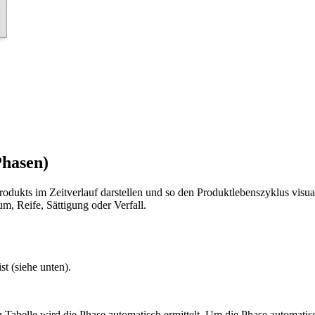
Phasen)
dukts im Zeitverlauf darstellen und so den Produktlebenszyklus visuali
, Reife, Sättigung oder Verfall.
t (siehe unten).
ten Tabelle wird die Phase automatisch ermittelt. Um die Phase automati