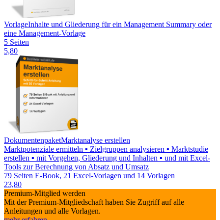
Vorlage
Inhalte und Gliederung für ein Management Summary oder
eine Management-Vorlage
5 Seiten
5,80
Dokumentenpaket
Marktanalyse erstellen
Marktpotenziale ermitteln ▪ Zielgruppen analysieren ▪ Marktstudie
erstellen ▪ mit Vorgehen, Gliederung und Inhalten ▪ und mit Excel-
Tools zur Berechnung von Absatz und Umsatz
79 Seiten E-Book, 21 Excel-Vorlagen und 14 Vorlagen
23,80
Premium-Mitglied werden
Mit der Premium-Mitgliedschaft haben Sie Zugriff auf alle
Anleitungen und alle Vorlagen.
mehr erfahren