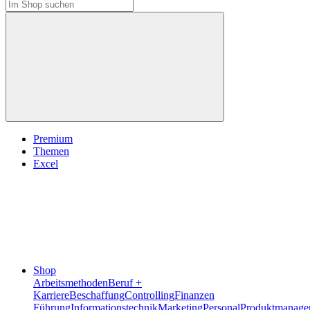
Premium
Themen
Excel
Shop
Arbeitsmethoden
Beruf +
Karriere
Beschaffung
Controlling
Finanzen
Führung
Informationstechnik
Marketing
Personal
Produktmanage