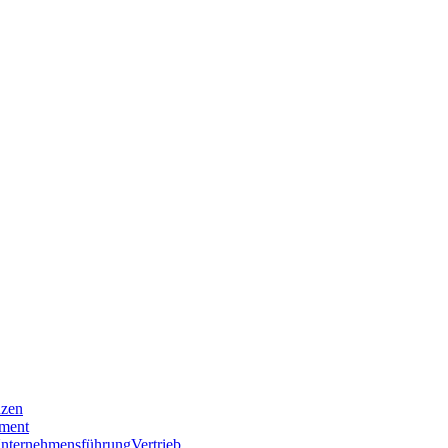
nzen
ment
nternehmensführung
Vertrieb