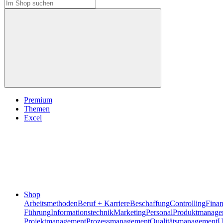
Premium
Themen
Excel
Shop
Arbeitsmethoden
Beruf + Karriere
Beschaffung
Controlling
Fina
Führung
Informationstechnik
Marketing
Personal
Produktmanage
Projektmanagement
Prozessmanagement
Qualitätsmanagement
U