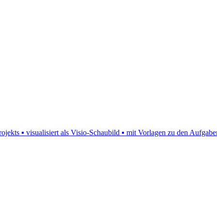
jekts ▪ visualisiert als Visio-Schaubild ▪ mit Vorlagen zu den Aufgaben