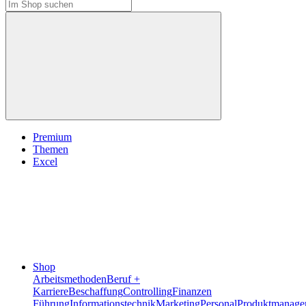
Premium
Themen
Excel
Shop
Arbeitsmethoden
Beruf +
Karriere
Beschaffung
Controlling
Finanzen
Führung
Informationstechnik
Marketing
Personal
Produktmanage