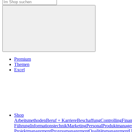
Premium
Themen
Excel
Shop
Arbeitsmethoden
Beruf + Karriere
Beschaffung
Controlling
Fina
Führung
Informationstechnik
Marketing
Personal
Produktmanage
Projektmanagement
Prozessmanagement
Qualitätsmanagement
U