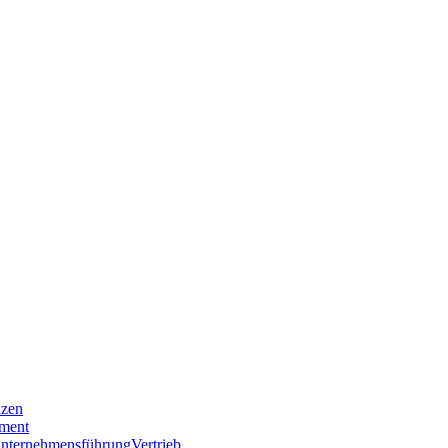
nzen
ment
nternehmensführung
Vertrieb