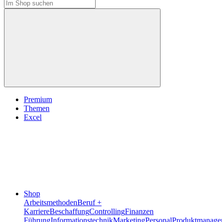
Premium
Themen
Excel
Shop
Arbeitsmethoden
Beruf +
Karriere
Beschaffung
Controlling
Finanzen
Führung
Informationstechnik
Marketing
Personal
Produktmanage