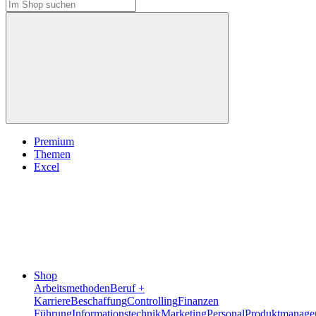
Premium
Themen
Excel
Shop
Arbeitsmethoden
Beruf +
Karriere
Beschaffung
Controlling
Finanzen
Führung
Informationstechnik
Marketing
Personal
Produktmanage