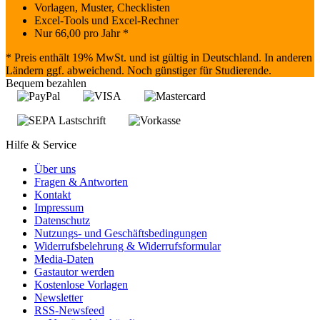
Vorlagen, Muster, Checklisten
Excel-Tools und Excel-Rechner
Nur
66,00
pro Jahr *
* Preis enthält 19% MwSt. und ist gültig in Deutschland. In anderen
Ländern ggf. abweichend. Noch günstiger für Studierende.
Bequem bezahlen
Hilfe & Service
Über uns
Fragen & Antworten
Kontakt
Impressum
Datenschutz
Nutzungs- und Geschäftsbedingungen
Widerrufsbelehrung & Widerrufsformular
Media-Daten
Gastautor werden
Kostenlose Vorlagen
Newsletter
RSS-Newsfeed