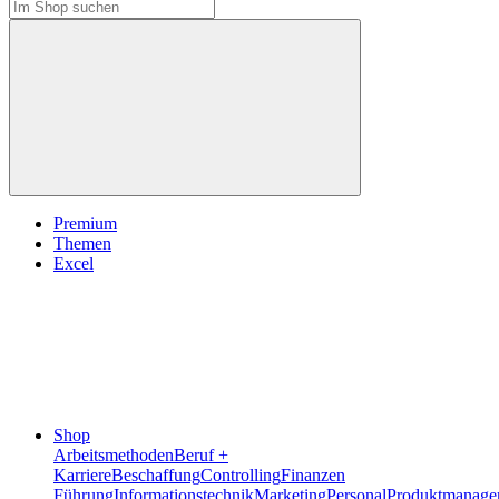
Premium
Themen
Excel
Shop
Arbeitsmethoden
Beruf +
Karriere
Beschaffung
Controlling
Finanzen
Führung
Informationstechnik
Marketing
Personal
Produktmanage