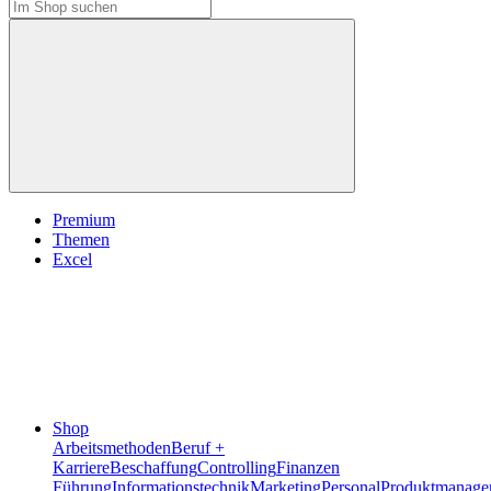
Premium
Themen
Excel
Shop
Arbeitsmethoden
Beruf +
Karriere
Beschaffung
Controlling
Finanzen
Führung
Informationstechnik
Marketing
Personal
Produktmanage