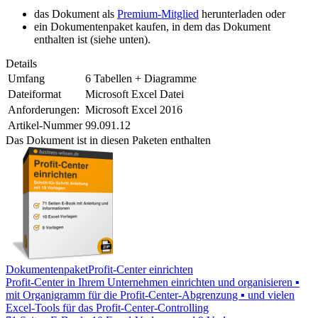
das Dokument als
Premium-Mitglied
herunterladen oder
ein Dokumentenpaket kaufen, in dem das Dokument
enthalten ist (siehe unten).
Details
Umfang
6 Tabellen + Diagramme
Dateiformat
Microsoft Excel Datei
Anforderungen:
Microsoft Excel 2016
Artikel-Nummer
99.091.12
Das Dokument ist in diesen Paketen enthalten
Dokumentenpaket
Profit-Center einrichten
Profit-Center in Ihrem Unternehmen einrichten und organisieren ▪
mit Organigramm für die Profit-Center-Abgrenzung ▪ und vielen
Excel-Tools für das Profit-Center-Controlling