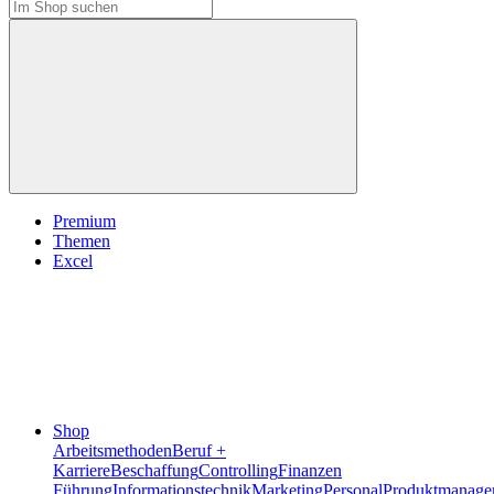
Premium
Themen
Excel
Shop
Arbeitsmethoden
Beruf +
Karriere
Beschaffung
Controlling
Finanzen
Führung
Informationstechnik
Marketing
Personal
Produktmanage