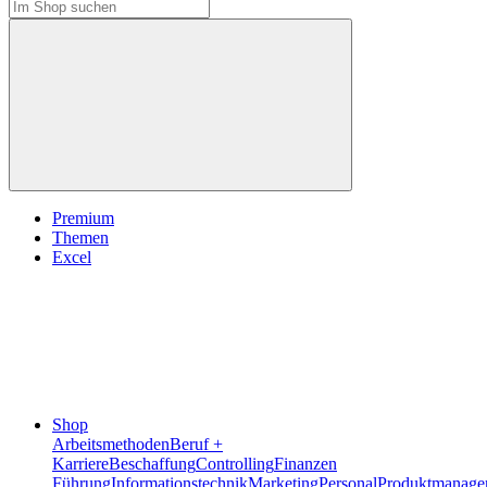
Premium
Themen
Excel
Shop
Arbeitsmethoden
Beruf +
Karriere
Beschaffung
Controlling
Finanzen
Führung
Informationstechnik
Marketing
Personal
Produktmanage