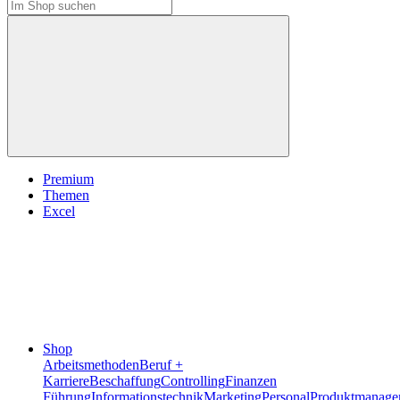
Premium
Themen
Excel
Shop
Arbeitsmethoden
Beruf +
Karriere
Beschaffung
Controlling
Finanzen
Führung
Informationstechnik
Marketing
Personal
Produktmanage