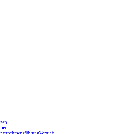
nzen
ment
nternehmensführung
Vertrieb