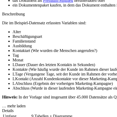
das Dokument als
Premium-Mitglied
herunterladen oder
ein Dokumentenpaket kaufen, in dem das Dokument enthalten is
Beschreibung
Die im Beispiel-Datensatz erfassten Variablen sind:
Alter
Beschäftigungsart
Familienstand
Ausbildung
Kontaktart (Wie wurden die Menschen angerufen?)
Tag
Monat
LDauer (Dauer des letzten Kontakts in Sekunden)
Kontakte (Wie häufig wurde der Kunde im Rahmen dieser lau
LTage (Vergangene Tage, seit der Kunde im Rahmen der vorh
LKontakt (Anzahl Kundenkontakte vor dieser Marketing-Kam
LAbschluss (Ergebnis der vorherigen Marketing-Kampagne)
Abschluss (Wurde in dieser laufenden Marketing-Kampagne ein
Hinweis:
In der Vorlage sind insgesamt über 45.000 Datensätze als Q
… mehr laden
Details
Umfang
9 Tabellen + Diagramme