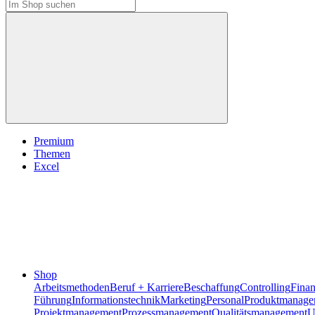
Premium
Themen
Excel
Shop
Arbeitsmethoden
Beruf + Karriere
Beschaffung
Controlling
Fina
Führung
Informationstechnik
Marketing
Personal
Produktmanage
Projektmanagement
Prozessmanagement
Qualitätsmanagement
U