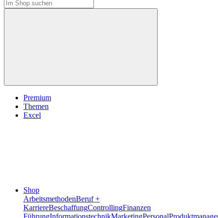
Premium
Themen
Excel
Shop
Arbeitsmethoden
Beruf +
Karriere
Beschaffung
Controlling
Finanzen
Führung
Informationstechnik
Marketing
Personal
Produktmanage