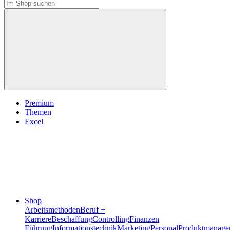
Premium
Themen
Excel
Shop
Arbeitsmethoden
Beruf +
Karriere
Beschaffung
Controlling
Finanzen
Führung
Informationstechnik
Marketing
Personal
Produktmanage