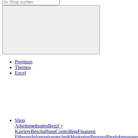
Premium
Themen
Excel
Shop
Arbeitsmethoden
Beruf +
Karriere
Beschaffung
Controlling
Finanzen
Führung
Informationstechnik
Marketing
Personal
Produktmanage