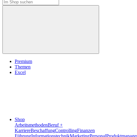
Premium
Themen
Excel
Shop
Arbeitsmethoden
Beruf +
Karriere
Beschaffung
Controlling
Finanzen
Führung
Informationstechnik
Marketing
Personal
Produktmanage