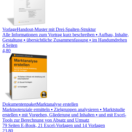
Vorlage
Handout-Muster mit Drei-Spalten-Struktur
Alle Informationen zum Vortrag kurz beschreiben ▪ Aufbau, Inhalte,
Gestaltung ▪ übersichtliche Zusammenfassung ▪ im Handumdrehen
4 Seiten
4,80
Dokumentenpaket
Marktanalyse erstellen
Marktpotenziale ermitteln ▪ Zielgruppen analysieren ▪ Marktstudie
erstellen ▪ mit Vorgehen, Gliederung und Inhalten ▪ und mit Excel-
Tools zur Berechnung von Absatz und Umsatz
79 Seiten E-Book, 21 Excel-Vorlagen und 14 Vorlagen
23,80