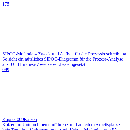
175
SIPOC-Methode – Zweck und Aufbau für die Prozessbeschreibung
So sieht ein nützliches SIPOC-Diagramm für die Prozess-Analyse
aus. Und für diese Zwecke wird es eingesetzt.
099
Kapitel 099
Kaizen
Kaizen im Unternehmen einführen ▪ und an jedem Arbeitsplatz ▪
kein Tag ohne Verbesserungen ▪ mit Kaizen-Methoden wie 5A-