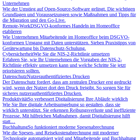
Unternehmen
Wie der Umstieg auf Open-Source-Software gelingt. Die wichtigen
Grundlagen und Voraussetzungen sowie Maßnahmen und Tipps für
die Migration und den Go-Live.
Remote-Work
DSGVO-konformes Handeln im Homeoffice
etablieren
Wie Unternehmen Mitarbeitende im Homeoffice beim DSGVO-
konformen Umgang mit Daten unterstützen. Sieben Praxistipps von
Gerätewartung bis Datenschutz-Schulung.
Cybersicherheit
Wie Sie die NIS-2-Richtlinie umsetzen
Erfahren Sie, wie Ihr Unternehmen die Vorgaben der NIS-2-
Richtlinie effektiv umsetzen kann und welche Schritte Sie jetzt
priorisieren sollten.
Datenschutz
Nutzerauthentifiziertes Drucken
Der Datenschutz fordert, dass am zentralen Drucker erst gedruckt
wird, wenn der Nutzer dort den Druck freigibt. So sorgen Sie für
sicheres nutzerauthentifiziertes Drucken.
Produktivität
So verbessert Digitalisierung Ihre Abläufe wirklich
Wie Sie Ihre digitale Arbeitsumgebung so gestalten, dass sie
wirklich unterstützt. Sie erkennen Reibungsverluste und ineffiziente
Prozesse. Mit hilfreichen Maßnahmen, damit Digitalisierung hilft
statt…
Buchhaltung
So funktioniert moderne Spesenabrechnung
Wie die Spesen- und Reisekostenabrechnung mit moderner
Technologie automatisiert wird und Mitarbeitende und Buchhaltung