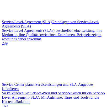
Service-Level-Agreement (SLA)
Grundlagen von Service-Level-
Agreements (SLA)
Service-Level-Agreements (SLAs) beschreiben eine Leistung, ihre
Merkmale, ihre Qualität sowie einen Zeitrahmen. Beispiele zeigen,
worauf es dabei ankommt.
239
Service-Center planen
Serviceleistungen und SLA-Angebote
kalkulieren
So kalkulieren Sie Service-Preis und Service-Kosten für ein Service-
Level-Agreement (SLA). Mit Anleitung, Tipps und Tools für die
Kostenkalkulation.
169