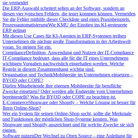
sie vermeidet
Die ERP-Auswahl scheitert selten an der Software, sondern an
diesen vier typischen Fehlern, die teuer kommen können. Vermeiden
Sie die Fehler mithilfe dieser Checkliste und eines Praxisbeispiels.
Prozessautomatisierung
Wie KMU der Einstieg ins KI-gesteuerte
ERP gelingt
Mit diesen Use Cases für KI-Agenten in ERP-Systemen treiben
Unternehmen die nächste große Transformation in der Arbeitswelt
voran. So steigen Sie ein.
Compliance
Definition, Anwendung und Nutzen der IT-Compliance
IT-Compliance bedeutet, dass alle für die IT eines Unternehmens
wichtigen Vorgaben nachweislich eingehalten werden. Welche
Regeln in diesem Zusammenhang wichtig sind.
Organisation und Technik
Mobilgeräte im Unternehmen einsetzen –
BYOD oder COPE?
Dürfen Mitarbeitende ihre eigenen Mobilgeräte für berufliche
Zwecke einsetzen? Oder werden alle Endgeräte vom Unternehmen
bereitgestellt? Was für BYOD oder COPE zu beachten ist.
E-Commerce
Shopware oder Shopify – Welche Lösung ist besser für
Ihren Online-Shop?
Wer ein System für seinen Online-Shop sucht, sollte die Merkmale
und Funktionen der möglichen Shop-Systeme kennen. Was
Shopware und Shopify auszeichnet und für welche Zwecke sie sich
eignen.
Software nutzen
Der Wechsel zu Open Source – eine Anleitung für