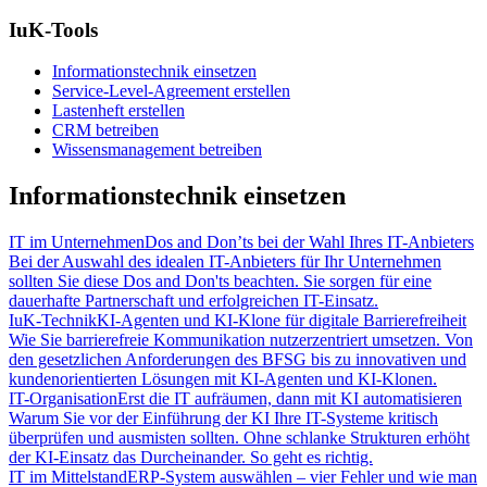
IuK-Tools
Informationstechnik einsetzen
Service-Level-Agreement erstellen
Lastenheft erstellen
CRM betreiben
Wissensmanagement betreiben
Informationstechnik einsetzen
IT im Unternehmen
Dos and Don’ts bei der Wahl Ihres IT-Anbieters
Bei der Auswahl des idealen IT-Anbieters für Ihr Unternehmen
sollten Sie diese Dos and Don'ts beachten. Sie sorgen für eine
dauerhafte Partnerschaft und erfolgreichen IT-Einsatz.
IuK-Technik
KI-Agenten und KI-Klone für digitale Barrierefreiheit
Wie Sie barrierefreie Kommunikation nutzerzentriert umsetzen. Von
den gesetzlichen Anforderungen des BFSG bis zu innovativen und
kundenorientierten Lösungen mit KI-Agenten und KI-Klonen.
IT-Organisation
Erst die IT aufräumen, dann mit KI automatisieren
Warum Sie vor der Einführung der KI Ihre IT-Systeme kritisch
überprüfen und ausmisten sollten. Ohne schlanke Strukturen erhöht
der KI-Einsatz das Durcheinander. So geht es richtig.
IT im Mittelstand
ERP-System auswählen – vier Fehler und wie man