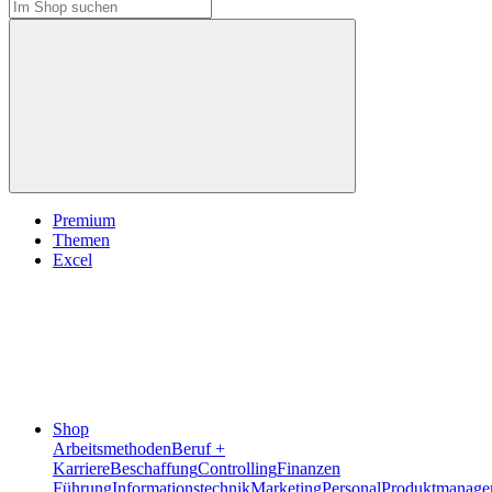
Premium
Themen
Excel
Shop
Arbeitsmethoden
Beruf +
Karriere
Beschaffung
Controlling
Finanzen
Führung
Informationstechnik
Marketing
Personal
Produktmanage