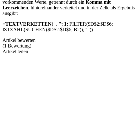
vorkommenden Werte, getrennt durch ein
Komma mit
Leerzeichen
, hintereinander verkettet und in der Zelle als Ergebnis
ausgibt:
=
TEXTVERKETTEN(", "; 1;
FILTER($D$2:$D$6;
ISTZAHL(SUCHEN($D$2:$D$6; B2)); "")
)
Artikel bewerten
(
1
Bewertung
)
Artikel teilen