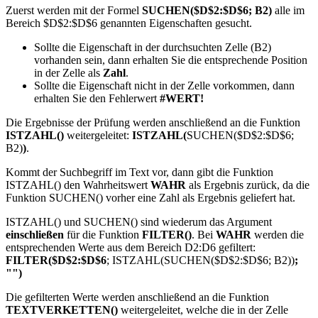
Zuerst werden mit der Formel
SUCHEN($D$2:$D$6; B2)
alle im
Bereich $D$2:$D$6 genannten Eigenschaften gesucht.
Sollte die Eigenschaft in der durchsuchten Zelle (B2)
vorhanden sein, dann erhalten Sie die entsprechende Position
in der Zelle als
Zahl
.
Sollte die Eigenschaft nicht in der Zelle vorkommen, dann
erhalten Sie den Fehlerwert
#WERT!
Die Ergebnisse der Prüfung werden anschließend an die Funktion
ISTZAHL()
weitergeleitet:
ISTZAHL(
SUCHEN($D$2:$D$6;
B2)
)
.
Kommt der Suchbegriff im Text vor, dann gibt die Funktion
ISTZAHL() den Wahrheitswert
WAHR
als Ergebnis zurück, da die
Funktion SUCHEN() vorher eine Zahl als Ergebnis geliefert hat.
ISTZAHL() und SUCHEN() sind wiederum das Argument
einschließen
für die Funktion
FILTER()
. Bei
WAHR
werden die
entsprechenden Werte aus dem Bereich D2:D6 gefiltert:
FILTER($D$2:$D$6
; ISTZAHL(SUCHEN($D$2:$D$6; B2))
;
"")
Die gefilterten Werte werden anschließend an die Funktion
TEXTVERKETTEN()
weitergeleitet, welche die in der Zelle