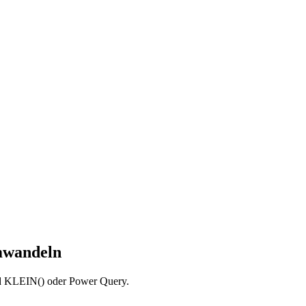
mwandeln
und KLEIN() oder Power Query.