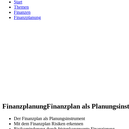
Start
Themen
Finanzen
Finanzplanung
Finanzplanung
Finanzplan als Planungsin
Der Finanzplan als Planungsinstrument
Mit dem Finanzplan Risiken erkennen
Risikominderung durch fristenkongruente Finanzierung