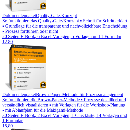
Dokumentenpaket
Quality-Gate-Konzept
So funktioniert das Quality-Gate-Konzept ▪ Schritt für Schritt erklärt
▪ Grundlage für die transparente und nachvollziehbare Entscheidung
▪ Prozess fortführen oder nicht
20 Seiten E-Book, 6 Excel-Vorlagen, 5 Vorlagen und 1 Formular
12,80
Dokumentenpaket
Brown-Paper-Methode für Prozessmanagement
So funktioniert die Brown-Paper-Methode ▪ Prozesse detailliert und
verständlich visualisieren ▪ mit Vorlagen für die Workshop-Planung
▪ mit Ablaufplan für die Makigami-Methode
30 Seiten E-Book, 2 Excel-Vorlagen, 1 Checkliste, 14 Vorlagen und
1 Formular
15,80