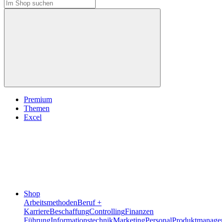
Premium
Themen
Excel
Shop
Arbeitsmethoden
Beruf +
Karriere
Beschaffung
Controlling
Finanzen
Führung
Informationstechnik
Marketing
Personal
Produktmanage