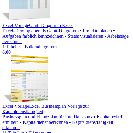
Excel-Vorlage
Gantt-Diagramm Excel
Excel-Terminplaner als Gantt-Diagramm ▪ Projekte planen ▪
Aufgaben farblich kennzeichnen ▪ Status visualisieren ▪ Arbeitstage
berechnen
1 Tabelle + Balkendiagramm
6,80
Excel-Vorlage
Excel-Businessplan-Vorlage zur
Kapitaldienstfähigkeit
Businessplan und Finanzplan für Ihre Hausbank ▪ Kapitalbedarf
ermitteln ▪ Kapitaldienst berechnen ▪ Kapitaldienstfähigkeit
erkennen
11 Tabellen + Diagramme