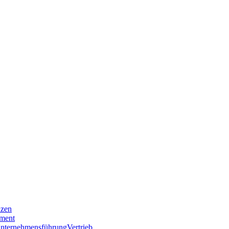
nzen
ment
nternehmensführung
Vertrieb