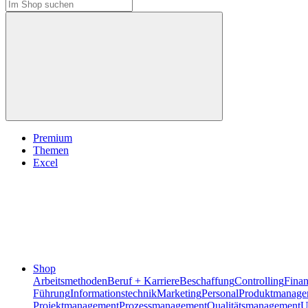
Premium
Themen
Excel
Shop
Arbeitsmethoden
Beruf + Karriere
Beschaffung
Controlling
Fina
Führung
Informationstechnik
Marketing
Personal
Produktmanage
Projektmanagement
Prozessmanagement
Qualitätsmanagement
U