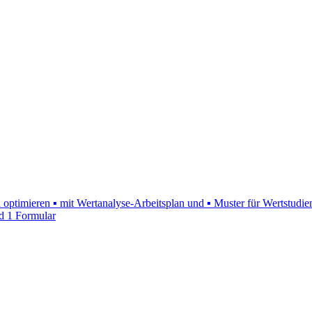
n optimieren ▪ mit Wertanalyse-Arbeitsplan und ▪ Muster für Wertstudie
d 1 Formular