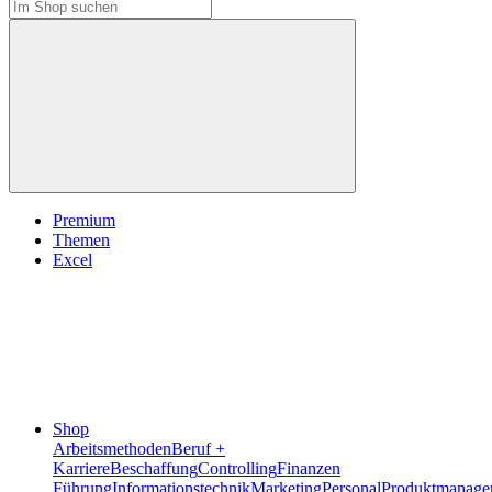
Premium
Themen
Excel
Shop
Arbeitsmethoden
Beruf +
Karriere
Beschaffung
Controlling
Finanzen
Führung
Informationstechnik
Marketing
Personal
Produktmanage