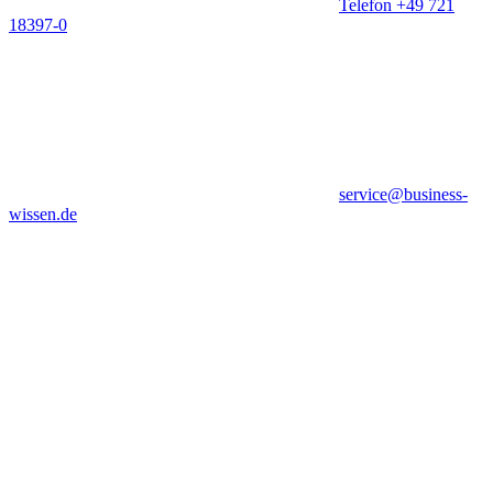
Telefon +49 721
18397-0
service@business-
wissen.de