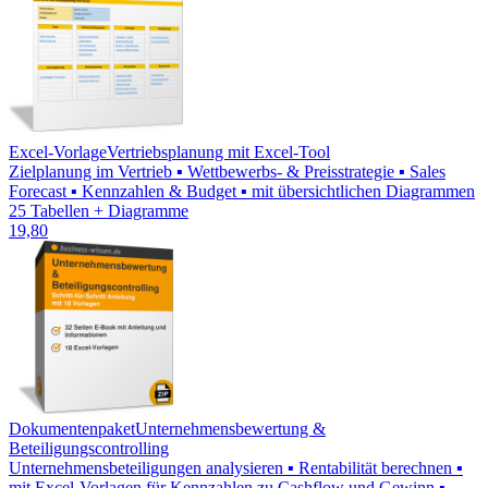
Excel-Vorlage
Vertriebsplanung mit Excel-Tool
Zielplanung im Vertrieb ▪ Wettbewerbs- & Preisstrategie ▪ Sales
Forecast ▪ Kennzahlen & Budget ▪ mit übersichtlichen Diagrammen
25 Tabellen + Diagramme
19,80
Dokumentenpaket
Unternehmensbewertung &
Beteiligungscontrolling
Unternehmensbeteiligungen analysieren ▪ Rentabilität berechnen ▪
mit Excel-Vorlagen für Kennzahlen zu Cashflow und Gewinn ▪