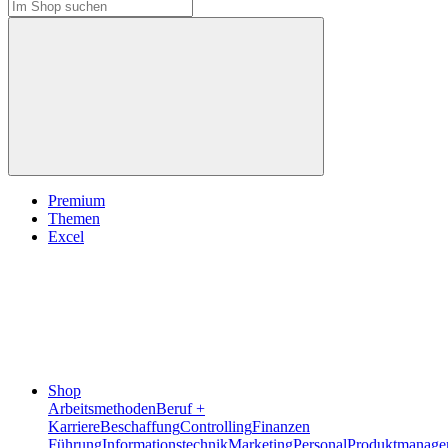
Premium
Themen
Excel
Shop
Arbeitsmethoden
Beruf +
Karriere
Beschaffung
Controlling
Finanzen
Führung
Informationstechnik
Marketing
Personal
Produktmanage