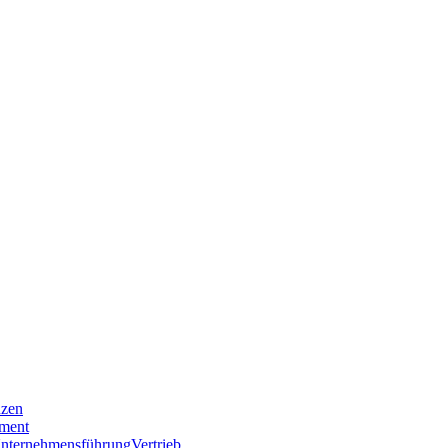
nzen
ment
nternehmensführung
Vertrieb