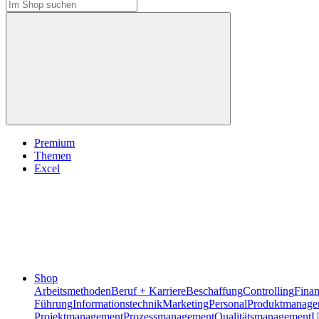
Premium
Themen
Excel
Shop
Arbeitsmethoden
Beruf + Karriere
Beschaffung
Controlling
Fina
Führung
Informationstechnik
Marketing
Personal
Produktmanage
Projektmanagement
Prozessmanagement
Qualitätsmanagement
U