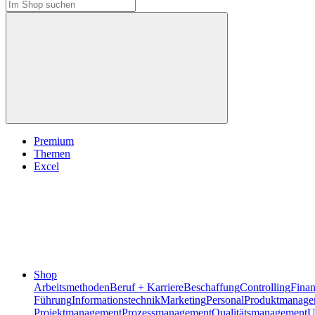
Premium
Themen
Excel
Shop
Arbeitsmethoden
Beruf + Karriere
Beschaffung
Controlling
Fina
Führung
Informationstechnik
Marketing
Personal
Produktmanage
Projektmanagement
Prozessmanagement
Qualitätsmanagement
U