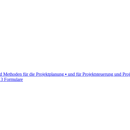
 Methoden für die Projektplanung ▪ und für Projektsteuerung und Proj
 3 Formulare