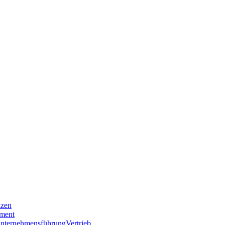
nzen
ment
nternehmensführung
Vertrieb