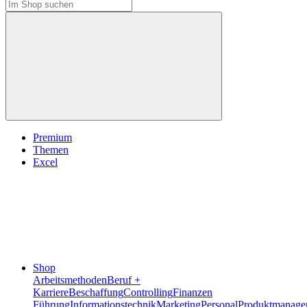
Premium
Themen
Excel
Shop
Arbeitsmethoden
Beruf +
Karriere
Beschaffung
Controlling
Finanzen
Führung
Informationstechnik
Marketing
Personal
Produktmanage