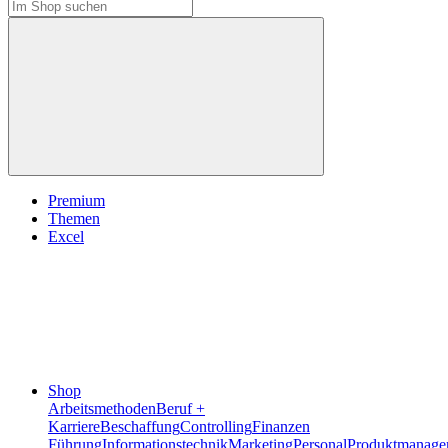
Premium
Themen
Excel
Shop
Arbeitsmethoden
Beruf +
Karriere
Beschaffung
Controlling
Finanzen
Führung
Informationstechnik
Marketing
Personal
Produktmanage