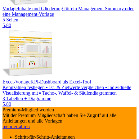
Vorlage
Inhalte und Gliederung für ein Management Summary oder
eine Management-Vorlage
5 Seiten
5,80
Excel-Vorlage
KPI-Dashboard als Excel-Tool
Kennzahlen festlegen ▪ Ist- & Zielwerte vergleichen ▪ individuelle
Visualisierung mit ▪ Tacho-, Waffel- & Säulendiagrammen
3 Tabellen + Diagramme
5,80
Premium-Mitglied werden
Mit der Premium-Mitgliedschaft haben Sie Zugriff auf alle
Anleitungen und alle Vorlagen.
mehr erfahren
Schritt-für-Schritt-Anleitungen