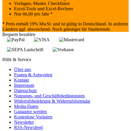
Vorlagen, Muster, Checklisten
Excel-Tools und Excel-Rechner
Nur
66,00
pro Jahr *
* Preis enthält 19% MwSt. und ist gültig in Deutschland. In anderen
Ländern ggf. abweichend. Noch günstiger für Studierende.
Bequem bezahlen
Hilfe & Service
Über uns
Fragen & Antworten
Kontakt
Impressum
Datenschutz
Nutzungs- und Geschäftsbedingungen
Widerrufsbelehrung & Widerrufsformular
Media-Daten
Gastautor werden
Kostenlose Vorlagen
Newsletter
RSS-Newsfeed