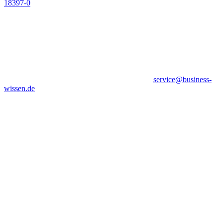
18397-0
service@business-
wissen.de