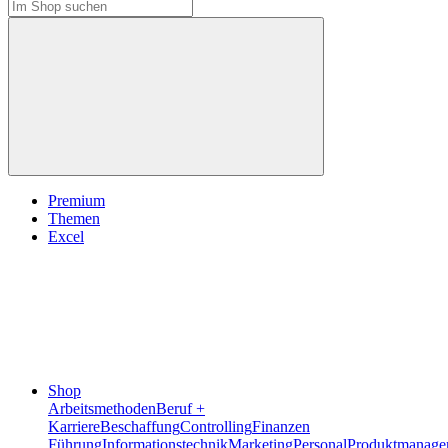
Premium
Themen
Excel
Shop
Arbeitsmethoden
Beruf +
Karriere
Beschaffung
Controlling
Finanzen
Führung
Informationstechnik
Marketing
Personal
Produktmanage