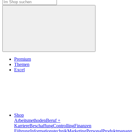
Premium
Themen
Excel
Shop
Arbeitsmethoden
Beruf +
Karriere
Beschaffung
Controlling
Finanzen
Führung
Informationstechnik
Marketing
Personal
Produktmanage