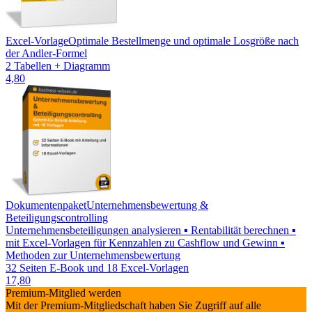
Excel-Vorlage
Optimale Bestellmenge und optimale Losgröße nach
der Andler-Formel
2 Tabellen + Diagramm
4,80
Dokumentenpaket
Unternehmensbewertung &
Beteiligungscontrolling
Unternehmensbeteiligungen analysieren ▪ Rentabilität berechnen ▪
mit Excel-Vorlagen für Kennzahlen zu Cashflow und Gewinn ▪
Methoden zur Unternehmensbewertung
32 Seiten E-Book und 18 Excel-Vorlagen
17,80
Premium-Mitglied werden
Mit der Premium-Mitgliedschaft haben Sie Zugriff auf alle