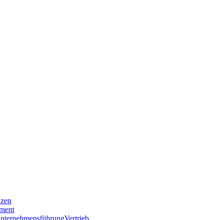
nzen
ment
nternehmensführung
Vertrieb