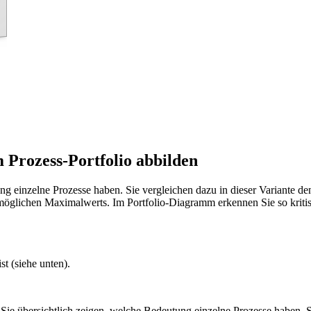
Prozess-Portfolio abbilden
g einzelne Prozesse haben. Sie vergleichen dazu in dieser Variante d
s möglichen Maximalwerts. Im Portfolio-Diagramm erkennen Sie so kriti
t (siehe unten).
 Sie übersichtlich zeigen, welche Bedeutung einzelne Prozesse haben. 