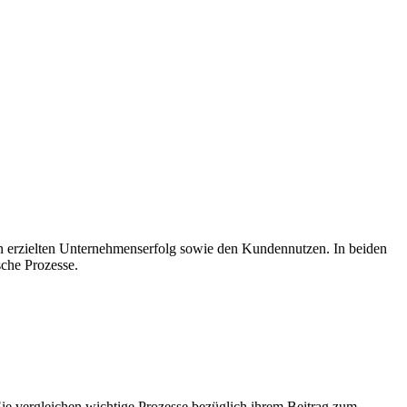
en erzielten Unternehmenserfolg sowie den Kundennutzen. In beiden
sche Prozesse.
Sie vergleichen wichtige Prozesse bezüglich ihrem Beitrag zum