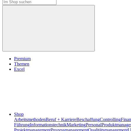
Premium
Themen
Excel
Shop
Arbeitsmethoden
Beruf + Karriere
Beschaffung
Controlling
Fina
Führung
Informationstechnik
Marketing
Personal
Produktmanage
Projektmanagement
Prozessmanagement
Qualitätsmanagement
U