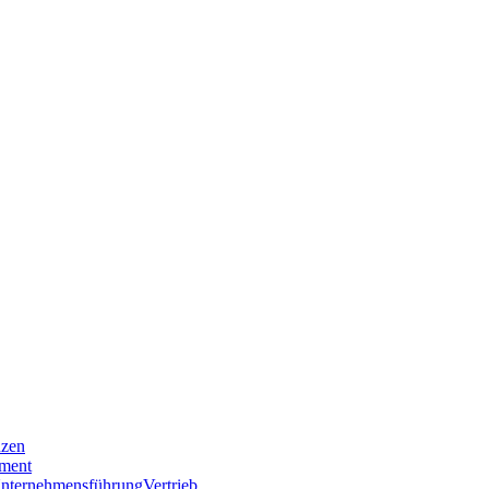
nzen
ment
nternehmensführung
Vertrieb