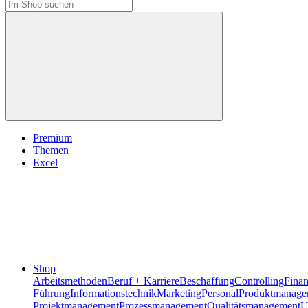
Premium
Themen
Excel
Shop
Arbeitsmethoden
Beruf + Karriere
Beschaffung
Controlling
Fina
Führung
Informationstechnik
Marketing
Personal
Produktmanage
Projektmanagement
Prozessmanagement
Qualitätsmanagement
U