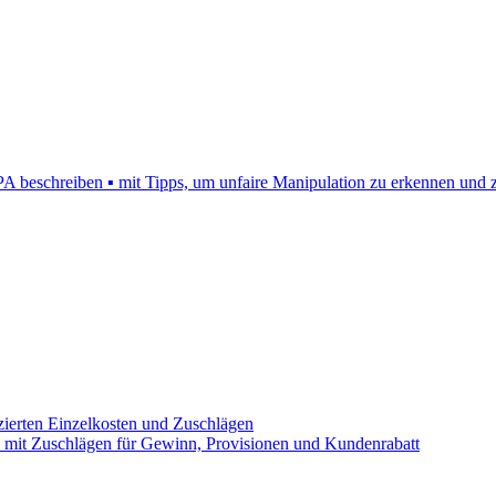
schreiben ▪ mit Tipps, um unfaire Manipulation zu erkennen und zu
nzierten Einzelkosten und Zuschlägen
n ▪ mit Zuschlägen für Gewinn, Provisionen und Kundenrabatt