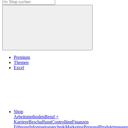
Premium
Themen
Excel
Shop
Arbeitsmethoden
Beruf +
Karriere
Beschaffung
Controlling
Finanzen
Führung
Informationstechnik
Marketing
Personal
Produktmanage