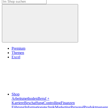
Premium
Themen
Excel
Shop
Arbeitsmethoden
Beruf +
Karriere
Beschaffung
Controlling
Finanzen
Führung
Informationstechnik
Marketing
Personal
Produktmanage