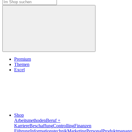
Premium
Themen
Excel
Shop
Arbeitsmethoden
Beruf +
Karriere
Beschaffung
Controlling
Finanzen
Führung
Informationstechnik
Marketing
Personal
Produktmanage