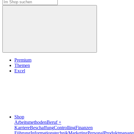
Premium
Themen
Excel
Shop
Arbeitsmethoden
Beruf +
Karriere
Beschaffung
Controlling
Finanzen
Führung
Informationstechnik
Marketing
Personal
Produktmanage