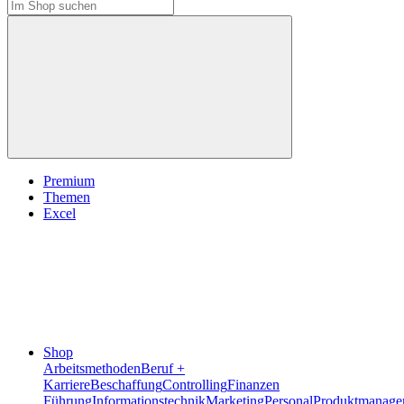
Premium
Themen
Excel
Shop
Arbeitsmethoden
Beruf +
Karriere
Beschaffung
Controlling
Finanzen
Führung
Informationstechnik
Marketing
Personal
Produktmanage