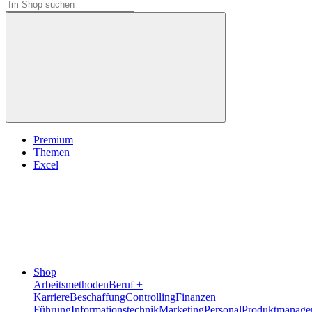
Premium
Themen
Excel
Shop
Arbeitsmethoden
Beruf +
Karriere
Beschaffung
Controlling
Finanzen
Führung
Informationstechnik
Marketing
Personal
Produktmanage