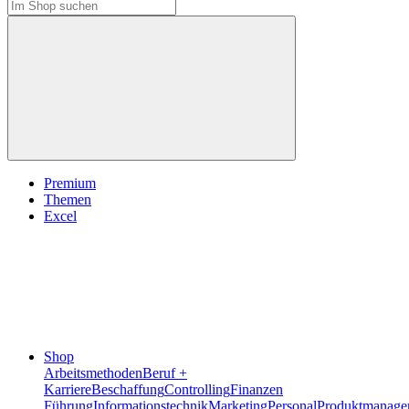
Premium
Themen
Excel
Shop
Arbeitsmethoden
Beruf +
Karriere
Beschaffung
Controlling
Finanzen
Führung
Informationstechnik
Marketing
Personal
Produktmanage