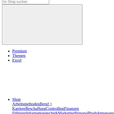
Premium
Themen
Excel
Shop
Arbeitsmethoden
Beruf +
Karriere
Beschaffung
Controlling
Finanzen
Führung
Informationstechnik
Marketing
Personal
Produktmanage