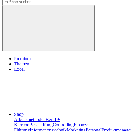
Premium
Themen
Excel
Shop
Arbeitsmethoden
Beruf +
Karriere
Beschaffung
Controlling
Finanzen
Führung
Informationstechnik
Marketing
Personal
Produktmanage