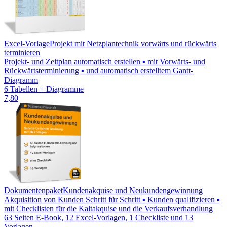
Excel-Vorlage
Projekt mit Netzplantechnik vorwärts und rückwärts
terminieren
Projekt- und Zeitplan automatisch erstellen ▪ mit Vorwärts- und
Rückwärtsterminierung ▪ und automatisch erstelltem Gantt-
Diagramm
6 Tabellen + Diagramme
7,80
Dokumentenpaket
Kundenakquise und Neukundengewinnung
Akquisition von Kunden Schritt für Schritt ▪ Kunden qualifizieren ▪
mit Checklisten für die Kaltakquise und die Verkaufsverhandlung
63 Seiten E-Book, 12 Excel-Vorlagen, 1 Checkliste und 13
Vorlagen