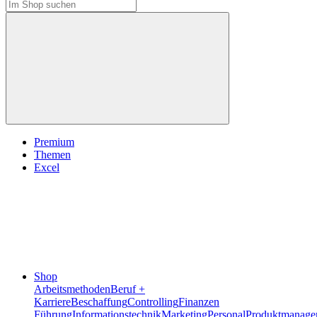
Premium
Themen
Excel
Shop
Arbeitsmethoden
Beruf +
Karriere
Beschaffung
Controlling
Finanzen
Führung
Informationstechnik
Marketing
Personal
Produktmanage