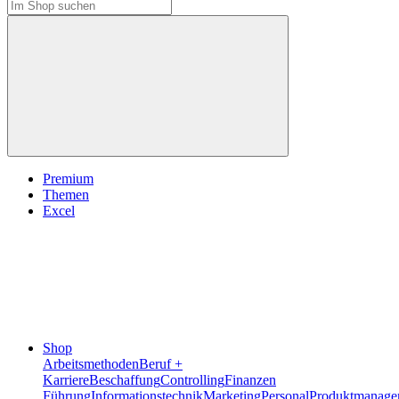
Premium
Themen
Excel
Shop
Arbeitsmethoden
Beruf +
Karriere
Beschaffung
Controlling
Finanzen
Führung
Informationstechnik
Marketing
Personal
Produktmanage