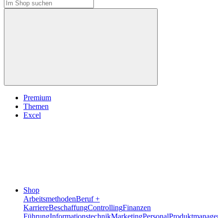
Premium
Themen
Excel
Shop
Arbeitsmethoden
Beruf +
Karriere
Beschaffung
Controlling
Finanzen
Führung
Informationstechnik
Marketing
Personal
Produktmanage