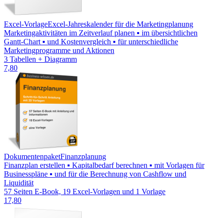
Excel-Vorlage
Excel-Jahreskalender für die Marketingplanung
Marketingaktivitäten im Zeitverlauf planen ▪ im übersichtlichen
Gantt-Chart ▪ und Kostenvergleich ▪ für unterschiedliche
Marketingprogramme und Aktionen
3 Tabellen + Diagramm
7,80
Dokumentenpaket
Finanzplanung
Finanzplan erstellen ▪ Kapitalbedarf berechnen ▪ mit Vorlagen für
Businesspläne ▪ und für die Berechnung von Cashflow und
Liquidität
57 Seiten E-Book, 19 Excel-Vorlagen und 1 Vorlage
17,80